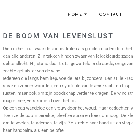
HOME
CONTACT
DE BOOM VAN LEVENSLUST
Diep in het bos, waar de zonnestralen als gouden draden door he
dan alle anderen. Zijn takken hingen zwaar van felgekleurde zaden 
ochtendlicht. Hij stond daar trots, geworteld in de aarde, omgeven
zachte gefluister van de wind.
Iedereen die langs hem liep, voelde iets bijzonders. Een stille krac
spraken zonder woorden, een symfonie van levenskracht en inspir
rusten, maar ook om zijn boodschap verder te dragen. De wind str
magie mee, verstrooiend over het bos.
Op een dag wandelde een vrouw door het woud. Haar gedachten war
Toen ze de boom bereikte, bleef ze staan en keek omhoog. De kleu
om te voelen, te ademen, te zijn. Ze strekte haar hand uit en ving 
haar handpalm, als een belofte.