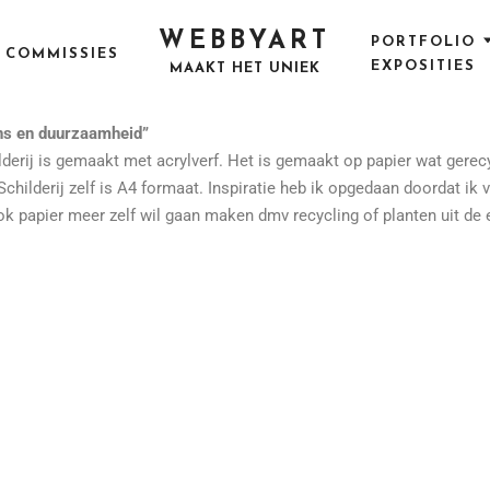
WEBBYART
PORTFOLIO
COMMISSIES
EXPOSITIES
MAAKT HET UNIEK
ns en duurzaamheid”
lderij is gemaakt met acrylverf. Het is gemaakt op papier wat gere
 Schilderij zelf is A4 formaat. Inspiratie heb ik opgedaan doordat i
ook papier meer zelf wil gaan maken dmv recycling of planten uit de