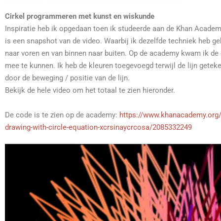
Cirkel programmeren met kunst en wiskunde
Inspiratie heb ik opgedaan toen ik studeerde aan de Khan Academ
is een snapshot van de video. Waarbij ik dezelfde techniek heb g
naar voren en van binnen naar buiten. Op de academy kwam ik de c
mee te kunnen. Ik heb de kleuren toegevoegd terwijl de lijn getek
door de beweging / positie van de lijn.
Bekijk de hele video om het totaal te zien hieronder.
De code is te zien op de academy:
https://www.khanacademy.org
drawing-with-circle-equation-xcrsinaycrcosa/2085332249