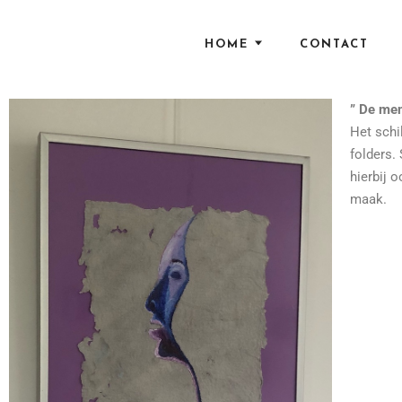
HOME
CONTACT
” De me
Het schi
folders.
hierbij 
maak.