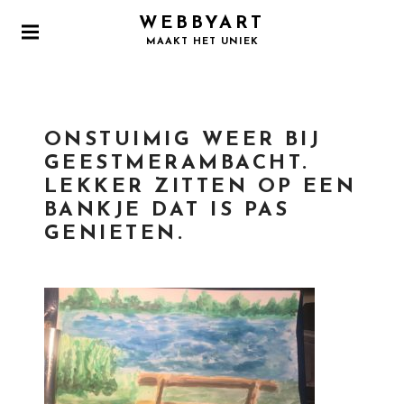
S
WEBBYART
k
P
MAAKT HET UNIEK
i
R
I
p
M
t
A
o
R
ONSTUIMIG WEER BIJ
Y
c
M
GEESTMERAMBACHT.
o
E
LEKKER ZITTEN OP EEN
N
n
U
BANKJE DAT IS PAS
t
GENIETEN.
e
n
t