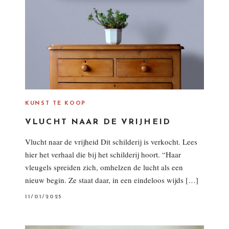
KUNST TE KOOP
VLUCHT NAAR DE VRIJHEID
Vlucht naar de vrijheid Dit schilderij is verkocht. Lees
hier het verhaal die bij het schilderij hoort. “Haar
vleugels spreiden zich, omhelzen de lucht als een
nieuw begin. Ze staat daar, in een eindeloos wijds […]
P
11/01/2025
O
S
T
E