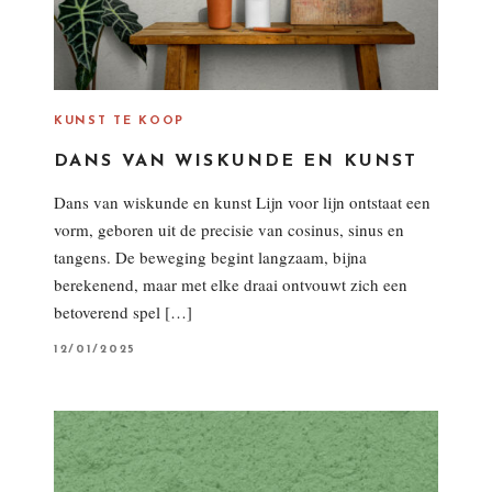
KUNST TE KOOP
DANS VAN WISKUNDE EN KUNST
Dans van wiskunde en kunst Lijn voor lijn ontstaat een
vorm, geboren uit de precisie van cosinus, sinus en
tangens. De beweging begint langzaam, bijna
berekenend, maar met elke draai ontvouwt zich een
betoverend spel […]
P
12/01/2025
O
S
T
E
D
O
N