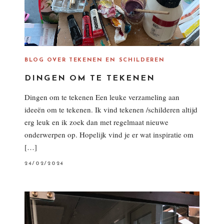
BLOG OVER TEKENEN EN SCHILDEREN
DINGEN OM TE TEKENEN
Dingen om te tekenen Een leuke verzameling aan
ideeën om te tekenen. Ik vind tekenen /schilderen altijd
erg leuk en ik zoek dan met regelmaat nieuwe
onderwerpen op. Hopelijk vind je er wat inspiratie om
[…]
P
24/02/2024
O
S
T
E
D
O
N