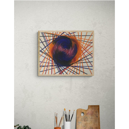
D
O
N