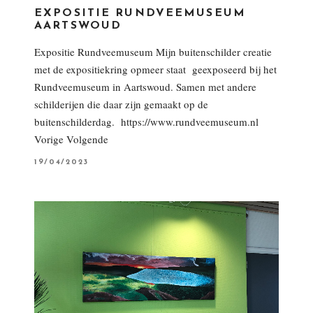
EXPOSITIE RUNDVEEMUSEUM
AARTSWOUD
Expositie Rundveemuseum Mijn buitenschilder creatie
met de expositiekring opmeer staat geexposeerd bij het
Rundveemuseum in Aartswoud. Samen met andere
schilderijen die daar zijn gemaakt op de
buitenschilderdag. https://www.rundveemuseum.nl
Vorige Volgende
P
19/04/2023
O
S
T
E
D
O
N