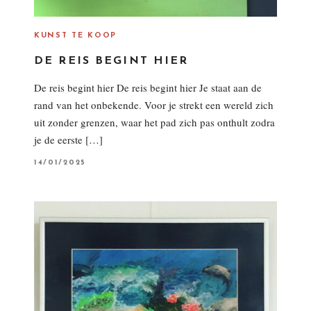
KUNST TE KOOP
DE REIS BEGINT HIER
De reis begint hier De reis begint hier Je staat aan de
rand van het onbekende. Voor je strekt een wereld zich
uit zonder grenzen, waar het pad zich pas onthult zodra
je de eerste […]
P
14/01/2025
O
S
T
E
D
O
N