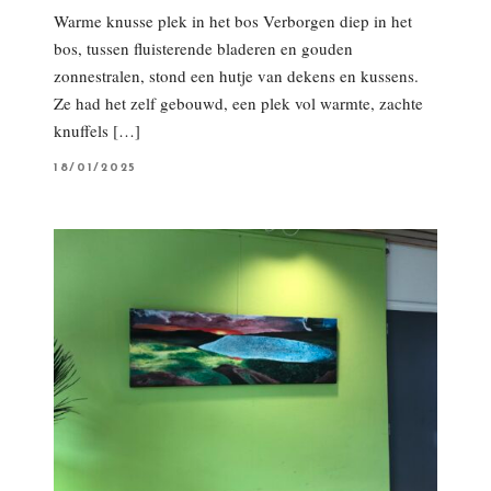
Warme knusse plek in het bos Verborgen diep in het
bos, tussen fluisterende bladeren en gouden
zonnestralen, stond een hutje van dekens en kussens.
Ze had het zelf gebouwd, een plek vol warmte, zachte
knuffels […]
P
18/01/2025
O
S
T
E
D
O
N