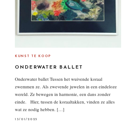
KUNST TE KOOP
ONDERWATER BALLET
Onderwater ballet Tussen het wuivende koraal
zwemmen ze. Als zwevende juwelen in een eindeloze
wereld. Ze bewegen in harmonie, een dans zonder
einde. Hier, tussen de koraaltakken, vinden ze alles
wat ze nodig hebben. […]
P
13/01/2025
O
S
T
E