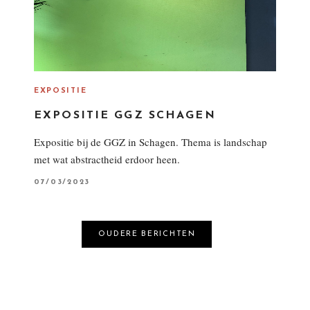
EXPOSITIE
EXPOSITIE GGZ SCHAGEN
Expositie bij de GGZ in Schagen. Thema is landschap
met wat abstractheid erdoor heen.
P
07/03/2023
O
S
T
E
D
B
OUDERE BERICHTEN
O
N
E
R