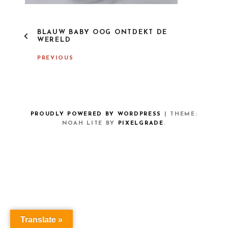
P
BLAUW BABY OOG ONTDEKT DE
O
WERELD
S
T
PREVIOUS
N
A
V
I
G
A
PROUDLY POWERED BY WORDPRESS
|
THEME:
T
NOAH LITE BY
PIXELGRADE
.
I
O
N
Translate »