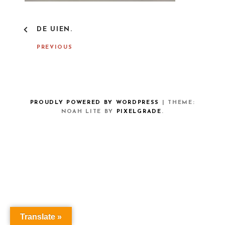
P
DE UIEN.
O
S
PREVIOUS
T
N
A
V
I
G
PROUDLY POWERED BY WORDPRESS
|
THEME:
A
NOAH LITE BY
PIXELGRADE
.
T
I
O
N
Translate »