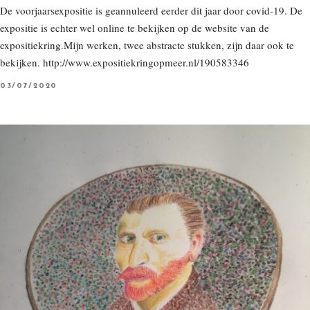
De voorjaarsexpositie is geannuleerd eerder dit jaar door covid-19. De
expositie is echter wel online te bekijken op de website van de
expositiekring.Mijn werken, twee abstracte stukken, zijn daar ook te
bekijken. http://www.expositiekringopmeer.nl/190583346
P
03/07/2020
O
S
T
E
D
O
N