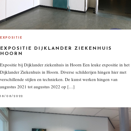
EXPOSITIE
EXPOSITIE DIJKLANDER ZIEKENHUIS
HOORN
Expositie bij Dijklander ziekenhuis in Hoorn Een leuke expositie in het
Dijklander Ziekenhuis in Hoorn. Diverse schilderijen hingen hier met
verschillende stijlen en technieken. De kunst werken hingen van
augustus 2021 tot augustus 2022 op […]
P
18/08/2022
O
S
T
E
D
O
N