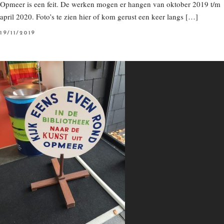
Opmeer is een feit. De werken mogen er hangen van oktober 2019 t/m
april 2020. Foto’s te zien hier of kom gerust een keer langs […]
P
19/11/2019
O
S
T
E
D
O
N