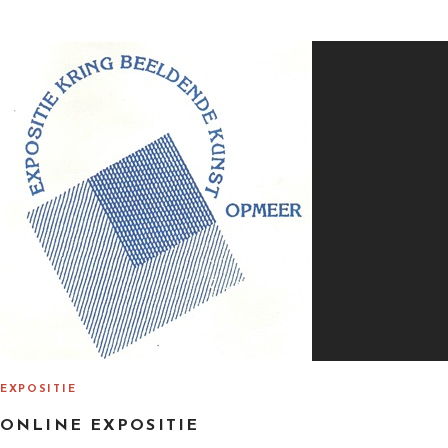
S
T
E
D
O
N
EXPOSITIE
ONLINE EXPOSITIE