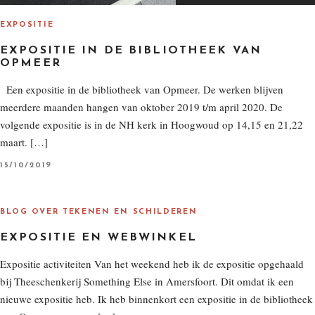
EXPOSITIE
EXPOSITIE IN DE BIBLIOTHEEK VAN
OPMEER
Een expositie in de bibliotheek van Opmeer. De werken blijven
meerdere maanden hangen van oktober 2019 t/m april 2020. De
volgende expositie is in de NH kerk in Hoogwoud op 14,15 en 21,22
maart. […]
P
15/10/2019
O
S
T
E
D
BLOG OVER TEKENEN EN SCHILDEREN
O
N
EXPOSITIE EN WEBWINKEL
Expositie activiteiten Van het weekend heb ik de expositie opgehaald
bij Theeschenkerij Something Else in Amersfoort. Dit omdat ik een
nieuwe expositie heb. Ik heb binnenkort een expositie in de bibliotheek