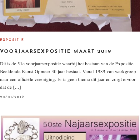
EXPOSITIE
VOORJAARSEXPOSITIE MAART 2019
Dit is de 51e voorjaarsexpositie waarbij het bestaan van de Expositie
Beeldende Kunst Opmeer 30 jaar bestaat. Vanaf 1989 van werkgroep
naar een officiële vereniging. Er is geen thema dit jaar en zorgt ervoor
dat de […]
P
20/01/2019
O
S
T
E
D
O
N