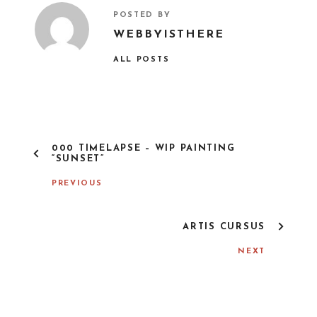
POSTED BY
WEBBYISTHERE
ALL POSTS
P
000 TIMELAPSE – WIP PAINTING
O
“SUNSET”
S
T
PREVIOUS
N
A
V
ARTIS CURSUS
I
G
NEXT
A
T
I
O
N