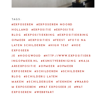
TAGS
EXPOSEREN
EXPOSEREN NOORD
HOLLAND
EXPOSITIE
EXPOSITIE
BLOG
EXPOSITIEKRING
EXPOSITIEKRING
OPMEER
EXPOSITIES
FEEST
FOTO NA
LATEN SCHILDEREN
HIGH TEAT
HOE
EXPOSEER
JE
HOOGWOUD
HTTP://WWW.EXPOSITIEKR
INGOPMEER.NL
KUNSTVERENIGING
NAJA
ARSEXPOSITIE
OPMEER
OPMEER
EXPOSEREN
SCHILDEREN
SCHILDEREN
BLOG
SCHILDERIJ LATEN
MAKEN
SCHILDERIJEN
TEKNEN
WAARO
M EXPOSEREN
WAT EXPOSEER JE
WAT
EXPOSEREN
WEBBYART