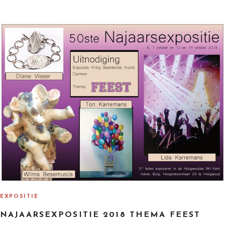
O
S
T
E
D
O
N
EXPOSITIE
NAJAARSEXPOSITIE 2018 THEMA FEEST