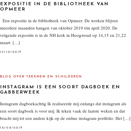
EXPOSITIE IN DE BIBLIOTHEEK VAN
OPMEER
Een expositie in de bibliotheek van Opmeer. De werken blijven
meerdere maanden hangen van oktober 2019 t/m april 2020. De
volgende expositie is in de NH kerk in Hoogwoud op 14,15 en 21,22
maart. […]
P
15/10/2019
O
S
T
E
D
O
BLOG OVER TEKENEN EN SCHILDEREN
N
INSTAGRAM IS EEN SOORT DAGBOEK EN
GABBERWEEK
Instagram dagboekachtig Ik realiseerde mij onlangs dat instagram als
een soort dagboek is voor mij. Ik teken vaak de laatste weken en dat
bracht mij tot een andere kijk op de online instagram portfolio. Het […]
P
16/08/2019