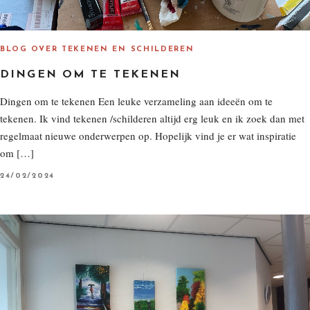
BLOG OVER TEKENEN EN SCHILDEREN
DINGEN OM TE TEKENEN
Dingen om te tekenen Een leuke verzameling aan ideeën om te
tekenen. Ik vind tekenen /schilderen altijd erg leuk en ik zoek dan met
regelmaat nieuwe onderwerpen op. Hopelijk vind je er wat inspiratie
om […]
P
24/02/2024
O
S
T
E
D
O
N