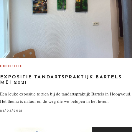
EXPOSITIE
EXPOSITIE TANDARTSPRAKTIJK BARTELS
MEI 2021
Een leuke expositie te zien bij de tandartspraktijk Bartels in Hoogwoud.
Het thema is natuur en de weg die we belopen in het leven.
P
24/05/2021
O
S
T
E
D