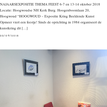
NAJAARSEXPOSITIE THEMA FEEST 6-7 en 13-14 oktober 2018
Locatie: Hoogwoudse NH Kerk Burg. Hoogenboomlaan 20,
Hoogwoud “HOOGWOUD – Expositie Kring Beeldende Kunst
Opmeer viert een feestje! Sinds de oprichting in 1984 organiseert de
kunstkring dit […]
P
22/09/2018
O
S
T
E
D
O
N