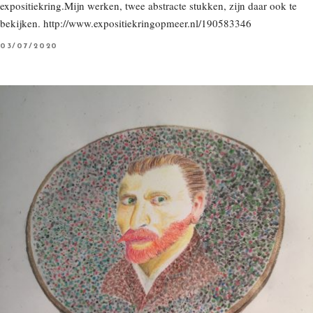
expositiekring.Mijn werken, twee abstracte stukken, zijn daar ook te
bekijken. http://www.expositiekringopmeer.nl/190583346
P
03/07/2020
O
S
T
E
D
O
N