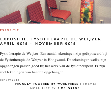
EXPOSITIE
EXPOSITIE: FYSOTHERAPIE DE WEIJVER
APRIL 2018 – NOVEMBER 2018
Fysiotherapie de Weijver Een aantal tekeningen zijn geëxposeerd bij
de Fysiotherapie de Weijver in Hoogwoud. De tekeningen welke zijn
opgehangen passen goed bij het werk van de fysiotherapeut. Er zijn
veel tekeningen van handen opgehangen. […]
P
22/09/2018
O
PROUDLY POWERED BY WORDPRESS
|
THEME:
S
NOAH LITE BY
PIXELGRADE
.
T
E
D
O
N