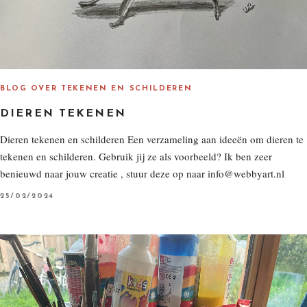
BLOG OVER TEKENEN EN SCHILDEREN
DIEREN TEKENEN
Dieren tekenen en schilderen Een verzameling aan ideeën om dieren te
tekenen en schilderen. Gebruik jij ze als voorbeeld? Ik ben zeer
benieuwd naar jouw creatie , stuur deze op naar info@webbyart.nl
P
25/02/2024
O
S
T
E
D
O
N