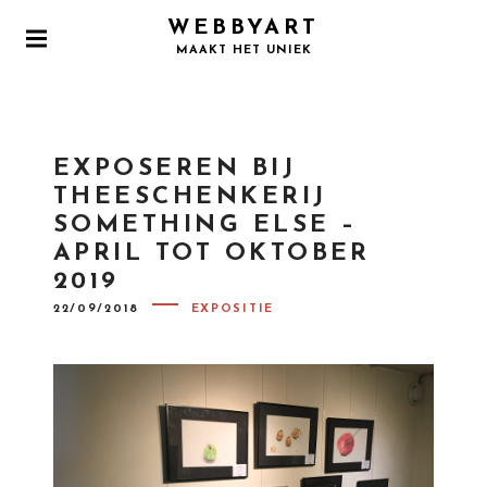
S
WEBBYART
k
P
MAAKT HET UNIEK
i
R
I
p
M
t
A
o
R
EXPOSEREN BIJ
Y
c
M
THEESCHENKERIJ
o
E
SOMETHING ELSE –
N
n
U
APRIL TOT OKTOBER
t
2019
e
n
P
22/09/2018
EXPOSITIE
O
t
S
T
E
D
O
N