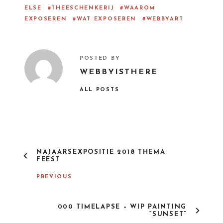
ELSE
THEESCHENKERIJ
WAAROM
EXPOSEREN
WAT EXPOSEREN
WEBBYART
POSTED BY
WEBBYISTHERE
ALL POSTS
P
NAJAARSEXPOSITIE 2018 THEMA
O
FEEST
S
T
PREVIOUS
N
A
V
000 TIMELAPSE – WIP PAINTING
I
“SUNSET”
G