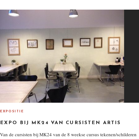
S
T
E
D
O
N
EXPOSITIE
EXPO BIJ MK24 VAN CURSISTEN ARTIS
Van de cursisten bij MK24 van de 8 weekse cursus tekenen/schilderen