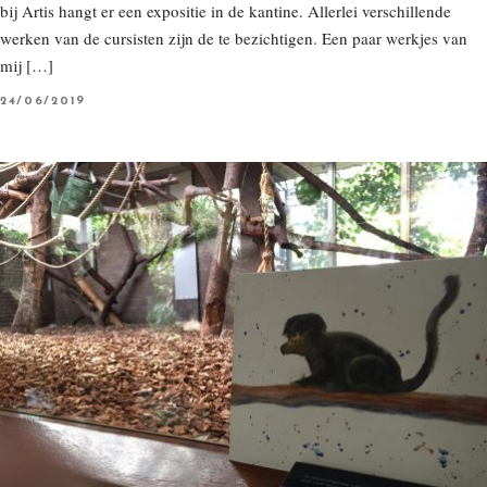
bij Artis hangt er een expositie in de kantine. Allerlei verschillende
werken van de cursisten zijn de te bezichtigen. Een paar werkjes van
mij […]
P
24/06/2019
O
S
T
E
D
O
N