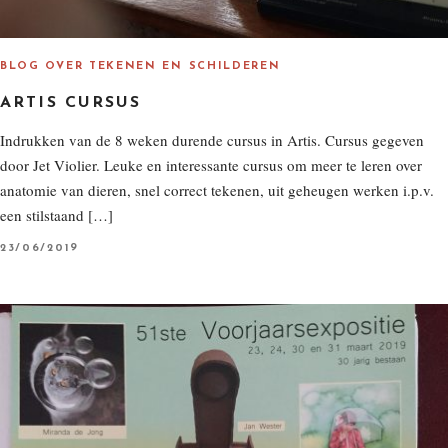
BLOG OVER TEKENEN EN SCHILDEREN
ARTIS CURSUS
Indrukken van de 8 weken durende cursus in Artis. Cursus gegeven
door Jet Violier. Leuke en interessante cursus om meer te leren over
anatomie van dieren, snel correct tekenen, uit geheugen werken i.p.v.
een stilstaand […]
P
23/06/2019
O
S
T
E
D
O
N