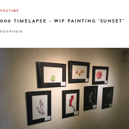
E
D
O
YOUTUBE
N
000 TIMELAPSE – WIP PAINTING “SUNSET”
P
22/09/2018
O
S
T
E
D
O
N