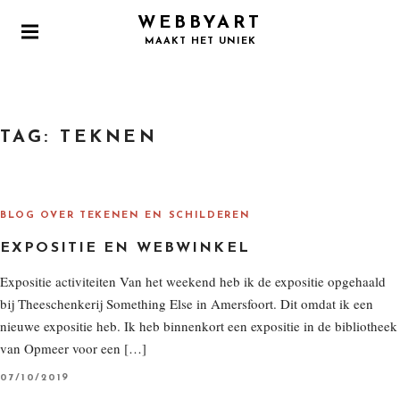
S
WEBBYART
k
P
MAAKT HET UNIEK
i
R
I
p
M
t
A
o
R
TAG:
TEKNEN
Y
c
M
o
E
N
n
U
t
BLOG OVER TEKENEN EN SCHILDEREN
e
EXPOSITIE EN WEBWINKEL
n
t
Expositie activiteiten Van het weekend heb ik de expositie opgehaald
bij Theeschenkerij Something Else in Amersfoort. Dit omdat ik een
nieuwe expositie heb. Ik heb binnenkort een expositie in de bibliotheek
van Opmeer voor een […]
P
07/10/2019
O