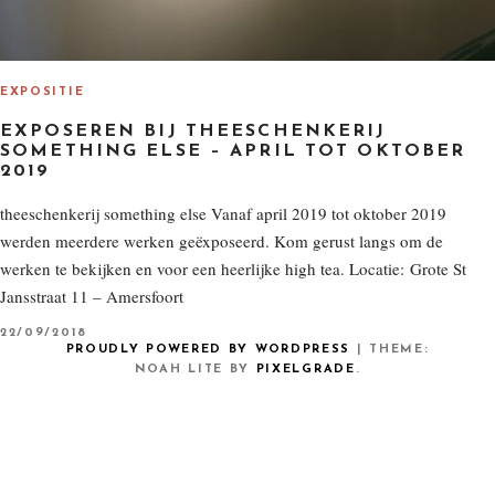
EXPOSITIE
EXPOSEREN BIJ THEESCHENKERIJ
SOMETHING ELSE – APRIL TOT OKTOBER
2019
theeschenkerij something else Vanaf april 2019 tot oktober 2019
werden meerdere werken geëxposeerd. Kom gerust langs om de
werken te bekijken en voor een heerlijke high tea. Locatie: Grote St
Jansstraat 11 – Amersfoort
P
22/09/2018
O
PROUDLY POWERED BY WORDPRESS
|
THEME:
S
NOAH LITE BY
PIXELGRADE
.
T
E
D
O
N