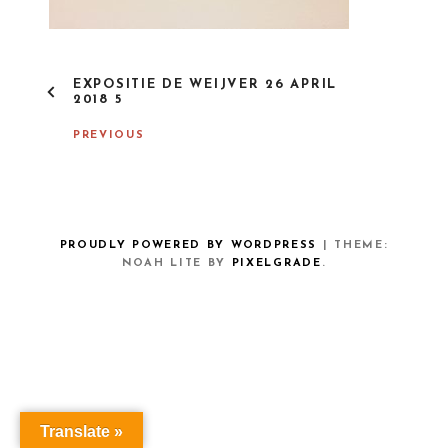
P
EXPOSITIE DE WEIJVER 26 APRIL
O
2018 5
S
T
PREVIOUS
N
A
V
I
G
A
PROUDLY POWERED BY WORDPRESS
|
THEME:
T
NOAH LITE BY
PIXELGRADE
.
I
O
N
Translate »