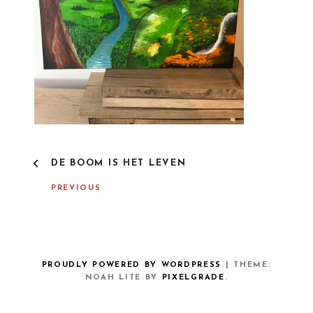
P
DE BOOM IS HET LEVEN
O
S
PREVIOUS
T
N
A
V
I
G
PROUDLY POWERED BY WORDPRESS
|
THEME:
A
NOAH LITE BY
PIXELGRADE
.
T
I
O