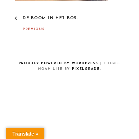
P
DE BOOM IN HET BOS.
O
S
PREVIOUS
T
N
A
V
I
G
PROUDLY POWERED BY WORDPRESS
|
THEME:
A
NOAH LITE BY
PIXELGRADE
.
T
I
O
N
Translate »