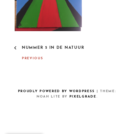
P
NUMMER 5 IN DE NATUUR
O
S
PREVIOUS
T
N
A
V
I
G
PROUDLY POWERED BY WORDPRESS
|
THEME:
A
NOAH LITE BY
PIXELGRADE
.
T
I
O
N