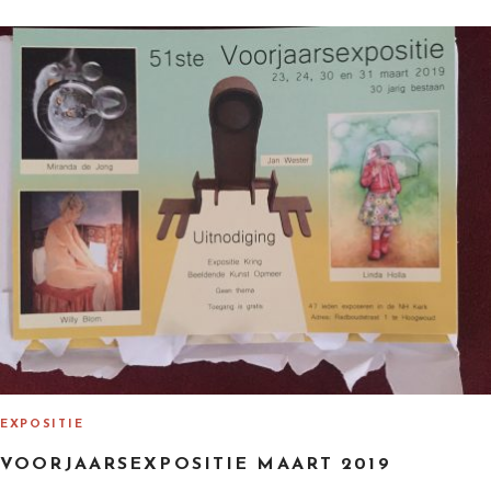
T
E
D
O
N
EXPOSITIE
VOORJAARSEXPOSITIE MAART 2019