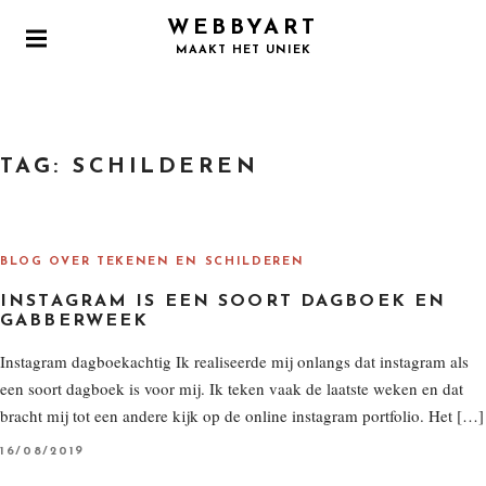
S
WEBBYART
k
P
MAAKT HET UNIEK
i
R
I
p
M
t
A
o
R
TAG:
SCHILDEREN
Y
c
M
o
E
N
n
U
t
BLOG OVER TEKENEN EN SCHILDEREN
e
INSTAGRAM IS EEN SOORT DAGBOEK EN
n
GABBERWEEK
t
Instagram dagboekachtig Ik realiseerde mij onlangs dat instagram als
een soort dagboek is voor mij. Ik teken vaak de laatste weken en dat
bracht mij tot een andere kijk op de online instagram portfolio. Het […]
P
16/08/2019
O
S