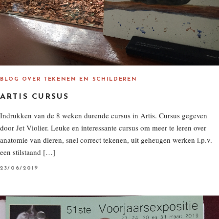
BLOG OVER TEKENEN EN SCHILDEREN
ARTIS CURSUS
Indrukken van de 8 weken durende cursus in Artis. Cursus gegeven
door Jet Violier. Leuke en interessante cursus om meer te leren over
anatomie van dieren, snel correct tekenen, uit geheugen werken i.p.v.
een stilstaand […]
P
23/06/2019
O
S
T
E
D
O
N