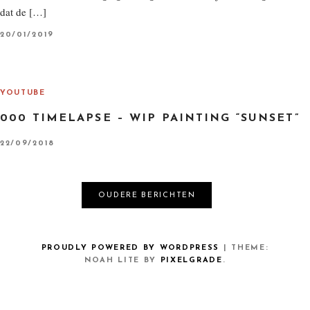
dat de […]
P
20/01/2019
O
S
T
E
D
O
YOUTUBE
N
000 TIMELAPSE – WIP PAINTING “SUNSET”
P
22/09/2018
O
S
T
E
D
B
OUDERE BERICHTEN
O
N
E
R
PROUDLY POWERED BY WORDPRESS
|
THEME:
NOAH LITE BY
PIXELGRADE
.
I
C