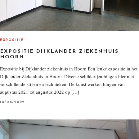
EXPOSITIE
EXPOSITIE DIJKLANDER ZIEKENHUIS
HOORN
Expositie bij Dijklander ziekenhuis in Hoorn Een leuke expositie in het
Dijklander Ziekenhuis in Hoorn. Diverse schilderijen hingen hier met
verschillende stijlen en technieken. De kunst werken hingen van
augustus 2021 tot augustus 2022 op […]
P
18/08/2022
O
S
T
E
D
O
N