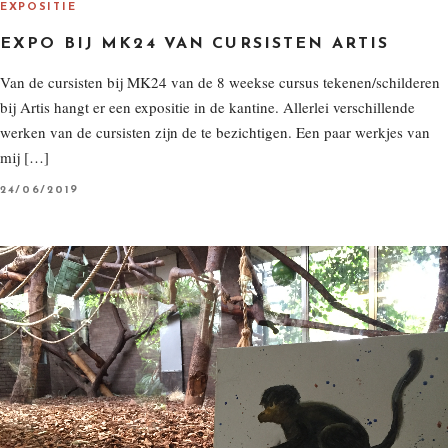
EXPOSITIE
EXPO BIJ MK24 VAN CURSISTEN ARTIS
Van de cursisten bij MK24 van de 8 weekse cursus tekenen/schilderen
bij Artis hangt er een expositie in de kantine. Allerlei verschillende
werken van de cursisten zijn de te bezichtigen. Een paar werkjes van
mij […]
P
24/06/2019
O
S
T
E
D
O
N