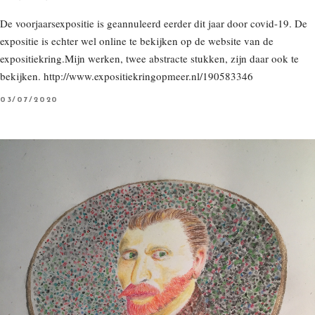
De voorjaarsexpositie is geannuleerd eerder dit jaar door covid-19. De
expositie is echter wel online te bekijken op de website van de
expositiekring.Mijn werken, twee abstracte stukken, zijn daar ook te
bekijken. http://www.expositiekringopmeer.nl/190583346
P
03/07/2020
O
S
T
E
D
O
N