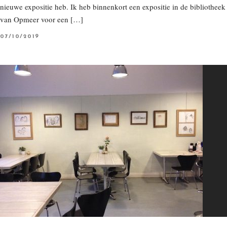
nieuwe expositie heb. Ik heb binnenkort een expositie in de bibliotheek
van Opmeer voor een […]
P
07/10/2019
O
S
T
E
D
O
N