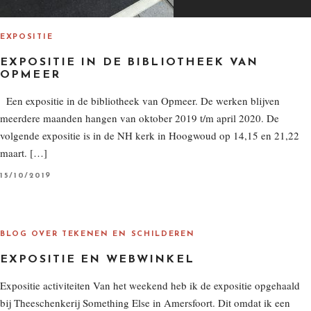
EXPOSITIE
EXPOSITIE IN DE BIBLIOTHEEK VAN
OPMEER
Een expositie in de bibliotheek van Opmeer. De werken blijven
meerdere maanden hangen van oktober 2019 t/m april 2020. De
volgende expositie is in de NH kerk in Hoogwoud op 14,15 en 21,22
maart. […]
P
15/10/2019
O
S
T
E
D
O
BLOG OVER TEKENEN EN SCHILDEREN
N
EXPOSITIE EN WEBWINKEL
Expositie activiteiten Van het weekend heb ik de expositie opgehaald
bij Theeschenkerij Something Else in Amersfoort. Dit omdat ik een