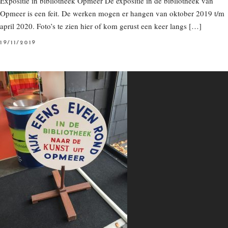
Expositie in bibliotheek Opmeer De expositie in de bibliotheek van
Opmeer is een feit. De werken mogen er hangen van oktober 2019 t/m
april 2020. Foto’s te zien hier of kom gerust een keer langs […]
P
19/11/2019
O
S
T
E
D
O
N